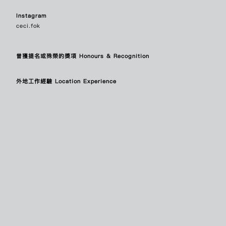
CHAN PO YAN
陳寶欣
CHAN SI KAN
陳思勤
Instagram
CHAN TSZ WAI
陳芷蔚
ceci.fok
CHAN TZE CHUNG FREDERICK
陳子仲
CHAN WING SZE
陳詠詩
CHANG HIU LAAM
鄭曉嵐
曾獲提名或殊榮的獎項 Honours & Recognition
CHANG SUK PING WILLIAM
張叔平
CHAU KWONG FUNG
周廣峯
外地工作經驗 Location Experience
CHENG KA LOK
鄭家樂
CHENG KA YEE
鄭嘉儀
CHENG MIGGY
鄭秀嫺
CHEUK HIU KWAN CATHERINE
卓曉君
CHEUK MAN YIU
卓文耀
CHEUNG HO TING KRIS
張皓婷
CHEUNG HOI KI GLORIA
張鎧淇
CHEUNG HUI PING
張栩冰
CHEUNG IRVING
張蚊
CHEUNG KO CHEUNG
張高翔
CHEUNG SAI KIT
張世傑
CHEUNG SILVER
張世宏
CHEUNG SIN TING
張倩婷
CHEUNG SIU HONG
張兆康
CHEUNG SUZY KAI SUN
張啟新