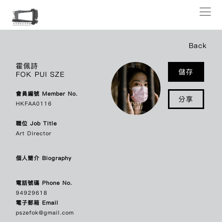
Members Directory
Back
Here is HKFAA’s current members’ list in alphabetical order. Please
霍佩詩
儲存
FOK PUI SZE
click individual name for respective profile and contact information.
會員編號 Member No.
分享
A
ALEX MOK SIU CHUNG
莫少宗
HKFAA0116
AU CHING
區靖
AU TONY
區丁平
職位 Job Title
AU WING MAN KAREN
歐穎雯
Art Director
C
CHAN CHET
陳七
個人簡介 Biography
CHAN CHI CHING DOS SANTOS
陳子晴
CHAN HAU SIN
陳巧倩
電話號碼 Phone No.
CHAN KAM HO
陳錦河
94929618
CHAN KU FANG
陳顧方
電子郵箱 Email
CHAN LOK YIU
陳樂瑤
pszefok@gmail.com
CHAN MIU LING
陳妙玲