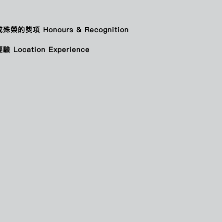
CHAN PO YAN
陳寶欣
CHAN SI KAN
陳思勤
榮的獎項 Honours & Recognition
CHAN TSZ WAI
陳芷蔚
CHAN TZE CHUNG FREDERICK
陳子仲
Location Experience
CHAN WING SZE
陳詠詩
CHANG HIU LAAM
鄭曉嵐
CHANG SUK PING WILLIAM
張叔平
CHAU KWONG FUNG
周廣峯
CHENG KA LOK
鄭家樂
CHENG KA YEE
鄭嘉儀
CHENG MIGGY
鄭秀嫺
CHEUK HIU KWAN CATHERINE
卓曉君
CHEUK MAN YIU
卓文耀
CHEUNG HO TING KRIS
張皓婷
CHEUNG HOI KI GLORIA
張鎧淇
CHEUNG HUI PING
張栩冰
CHEUNG IRVING
張蚊
CHEUNG KO CHEUNG
張高翔