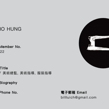
會員列表
香港電影美術學會全體會員列表如下（以英文字母順序排列），點擊會
HO HUNG
ALEX MOK SIU CHUNG
莫少宗
A
ember No.
AU CHING
區靖
22
AU TONY
區丁平
AU WING MAN KAREN
歐穎雯
itle
CHAN CHET
陳七
C
/ 美術總監, 美術指導, 服裝指導
CHAN CHI CHING DOS SANTOS
陳子晴
CHAN HAU SIN
陳巧倩
iography
CHAN KAM HO
陳錦河
hone No.
電子郵箱 Email
CHAN KU FANG
陳顧方
billluich@gmail.com
CHAN LOK YIU
陳樂瑤
CHAN MIU LING
陳妙玲