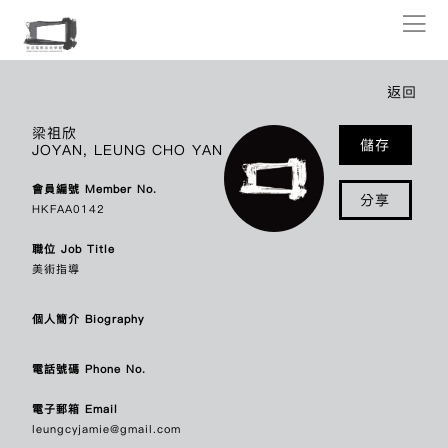
會員列表
返回
香港電影美術學會全體會員列表如下（以英文字母順序排列），點擊會員姓
梁祖欣
儲存
JOYAN, LEUNG CHO YAN
名即可連結其個人介紹及聯絡資料。
會員編號 Member No.
分享
A
ALEX MOK SIU CHUNG
莫少宗
HKFAA0142
AU CHING
區靖
AU TONY
區丁平
職位 Job Title
AU WING MAN KAREN
歐穎雯
美術指導
C
CHAN CHET
陳七
個人簡介 Biography
CHAN CHI CHING DOS SANTOS
陳子晴
CHAN HAU SIN
陳巧倩
電話號碼 Phone No.
CHAN KAM HO
陳錦河
CHAN KU FANG
陳顧方
電子郵箱 Email
CHAN LOK YIU
陳樂瑤
leungcyjamie@gmail.com
CHAN MIU LING
陳妙玲