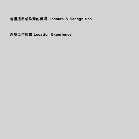
CHAN PO YAN
陳寶欣
CHAN SI KAN
陳思勤
CHAN TSZ WAI
陳芷蔚
曾獲提名或殊榮的獎項 Honours & Recognition
CHAN TZE CHUNG FREDERICK
陳子仲
CHAN WING SZE
陳詠詩
CHANG HIU LAAM
鄭曉嵐
外地工作經驗 Location Experience
CHANG SUK PING WILLIAM
張叔平
CHAU KWONG FUNG
周廣峯
CHENG KA LOK
鄭家樂
CHENG KA YEE
鄭嘉儀
CHENG MIGGY
鄭秀嫺
CHEUK HIU KWAN CATHERINE
卓曉君
CHEUK MAN YIU
卓文耀
CHEUNG HO TING KRIS
張皓婷
CHEUNG HOI KI GLORIA
張鎧淇
CHEUNG HUI PING
張栩冰
CHEUNG IRVING
張蚊
CHEUNG KO CHEUNG
張高翔
CHEUNG SAI KIT
張世傑
CHEUNG SILVER
張世宏
CHEUNG SIN TING
張倩婷
CHEUNG SIU HONG
張兆康
CHEUNG SUZY KAI SUN
張啟新