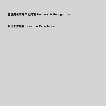
CHAN PO YAN
陳寶欣
CHAN SI KAN
陳思勤
CHAN TSZ WAI
陳芷蔚
曾獲提名或殊榮的獎項 Honours & Recognition
CHAN TZE CHUNG FREDERICK
陳子仲
CHAN WING SZE
陳詠詩
CHANG HIU LAAM
鄭曉嵐
外地工作經驗 Location Experience
CHANG SUK PING WILLIAM
張叔平
CHAU KWONG FUNG
周廣峯
CHENG KA LOK
鄭家樂
CHENG KA YEE
鄭嘉儀
CHENG MIGGY
鄭秀嫺
CHEUK HIU KWAN CATHERINE
卓曉君
CHEUK MAN YIU
卓文耀
CHEUNG HO TING KRIS
張皓婷
CHEUNG HOI KI GLORIA
張鎧淇
CHEUNG HUI PING
張栩冰
CHEUNG IRVING
張蚊
CHEUNG KO CHEUNG
張高翔
CHEUNG SAI KIT
張世傑
CHEUNG SILVER
張世宏
CHEUNG SIN TING
張倩婷
CHEUNG SIU HONG
張兆康
CHEUNG SUZY KAI SUN
張啟新