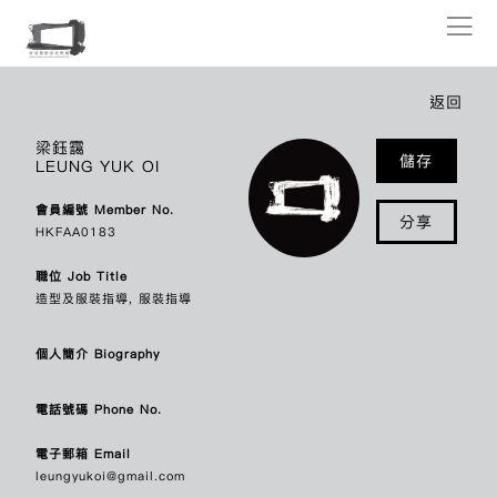
會員列表
返回
香港電影美術學會全體會員列表如下（以英文字母順序排列），點擊會員姓
梁鈺靄
儲存
LEUNG YUK OI
名即可連結其個人介紹及聯絡資料。
會員編號 Member No.
分享
A
ALEX MOK SIU CHUNG
莫少宗
HKFAA0183
AU CHING
區靖
AU TONY
區丁平
職位 Job Title
AU WING MAN KAREN
歐穎雯
造型及服裝指導, 服裝指導
C
CHAN CHET
陳七
個人簡介 Biography
CHAN CHI CHING DOS SANTOS
陳子晴
CHAN HAU SIN
陳巧倩
電話號碼 Phone No.
CHAN KAM HO
陳錦河
CHAN KU FANG
陳顧方
電子郵箱 Email
CHAN LOK YIU
陳樂瑤
leungyukoi@gmail.com
CHAN MIU LING
陳妙玲