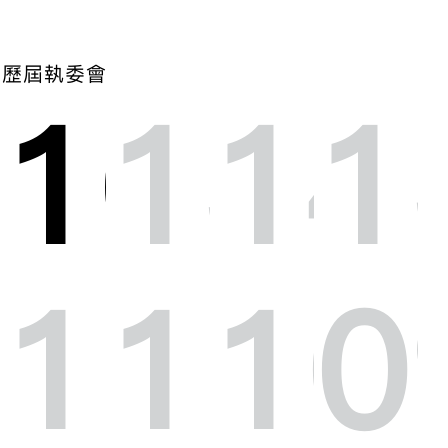
歷屆執委會
16
15
14
1
第 1 屆
1995-1997 年度
會長 | 奚仲文
副會長 | 梁華生、陸文華
12
11
10
0
執委 | 黃仁逵、雷楚雄、張西美、何劍
、
雄、張世宏
創會及名譽會長 | 奚仲文
名譽顧問 | 張同袓