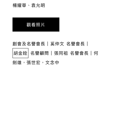
5
楊耀華、袁允明
婷
觀看照片
創會及名譽會長 | 奚仲文 名譽會長 |
創會
胡金銓
名譽顧問 | 張同袓 名譽會長 | 何
胡
1
劍雄，張世宏，文念中
劍