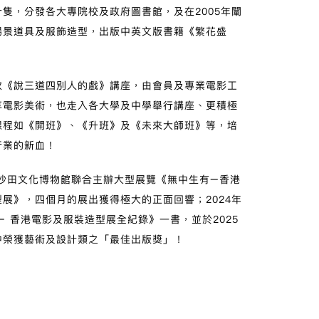
隻，分發各大專院校及政府圖書館，及在2005年闡
場景道具及服飾造型，出版中英文版書籍《繁花盛
次《說三道四別人的戲》講座，由會員及專業電影工
享電影美術，也走入各大學及中學舉行講座、更積極
課程如《開班》、《升班》及《未來大師班》等，培
行業的新血！
沙田文化博物館聯合主辦大型展覽《無中生有
–
香港
型展》，四個月的展出獲得極大的正面回響；
2024
年
–
香港電影及服裝造型展全紀錄》一書，並於
2025
中榮獲藝術及設計類之「最佳出版獎」！