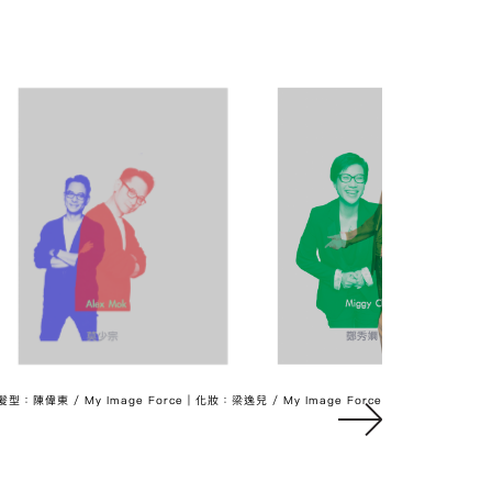
 髪型：陳偉東 / My Image Force | 化妝：梁逸兒 / My Image Force