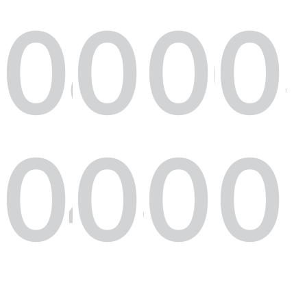
08
07
06
0
名譽會長 |
胡金銓
04
03
02
0