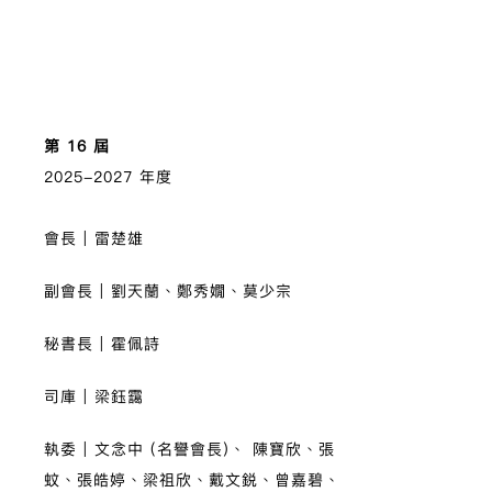
3
第 16 屆
第 
2025-2027 年度
202
會長 | 雷楚雄
會長
副會長 | 劉天蘭、鄭秀嫺、莫少宗
副會
9
秘書長 | 霍佩詩
秘書
司庫 | 梁鈺靄
司庫
執委 | 文念中 (名譽會長)、 陳寶欣、張
執委
蚊、張皓婷、梁祖欣、戴文鋭、曾嘉碧、
梁